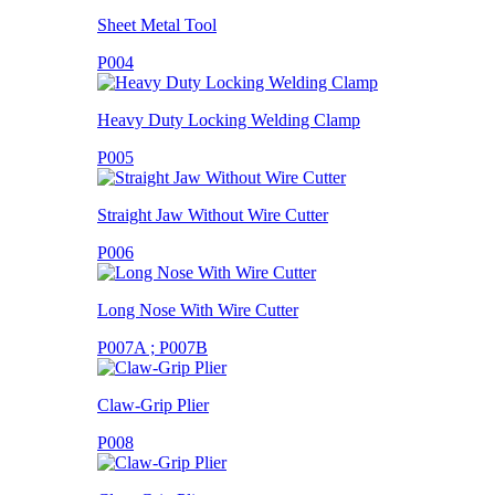
Sheet Metal Tool
P004
Heavy Duty Locking Welding Clamp
P005
Straight Jaw Without Wire Cutter
P006
Long Nose With Wire Cutter
P007A ; P007B
Claw-Grip Plier
P008