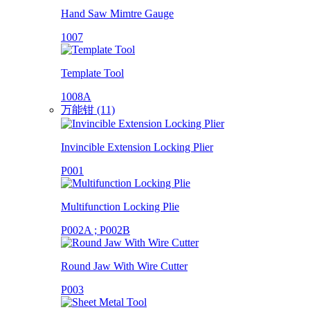
Hand Saw Mimtre Gauge
1007
Template Tool
1008A
万能钳 (11)
Invincible Extension Locking Plier
P001
Multifunction Locking Plie
P002A ; P002B
Round Jaw With Wire Cutter
P003