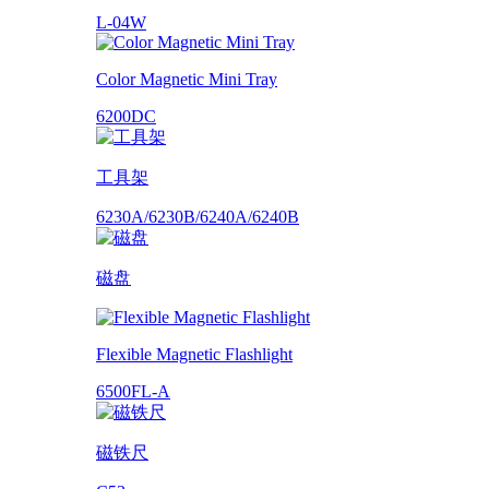
L-04W
Color Magnetic Mini Tray
6200DC
工具架
6230A/6230B/6240A/6240B
磁盘
Flexible Magnetic Flashlight
6500FL-A
磁铁尺