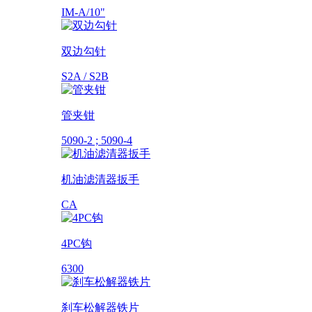
IM-A/10"
双边勾针
S2A / S2B
管夹钳
5090-2 ; 5090-4
机油滤清器扳手
CA
4PC钩
6300
刹车松解器铁片