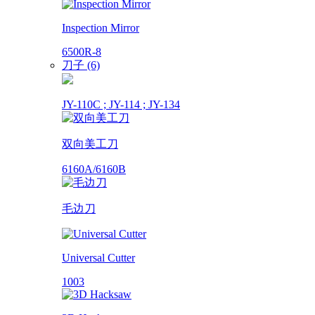
Inspection Mirror
6500R-8
刀子 (6)
JY-110C ; JY-114 ; JY-134
双向美工刀
6160A/6160B
毛边刀
Universal Cutter
1003