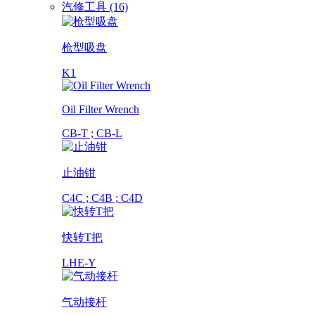
汽修工具 (16)
枪型吸盘
K1
Oil Filter Wrench
CB-T ; CB-L
止油钳
C4C ; C4B ; C4D
快转T把
LHE-Y
气动接杆