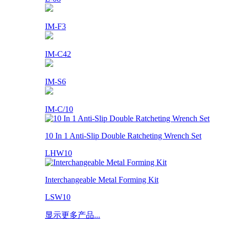
IM-F3
IM-C42
IM-S6
IM-C/10
10 In 1 Anti-Slip Double Ratcheting Wrench Set
LHW10
Interchangeable Metal Forming Kit
LSW10
显示更多产品...