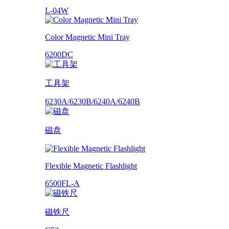
L-04W
Color Magnetic Mini Tray
6200DC
工具架
6230A/6230B/6240A/6240B
磁盘
Flexible Magnetic Flashlight
6500FL-A
磁铁尺