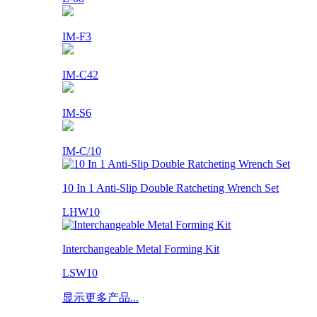
IM-F3
IM-C42
IM-S6
IM-C/10
10 In 1 Anti-Slip Double Ratcheting Wrench Set
LHW10
Interchangeable Metal Forming Kit
LSW10
显示更多产品...