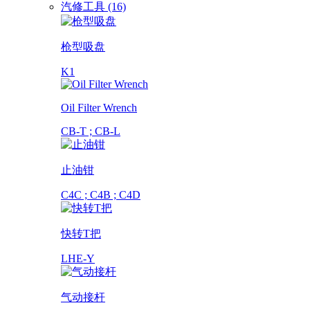
汽修工具 (16)
枪型吸盘
K1
Oil Filter Wrench
CB-T ; CB-L
止油钳
C4C ; C4B ; C4D
快转T把
LHE-Y
气动接杆