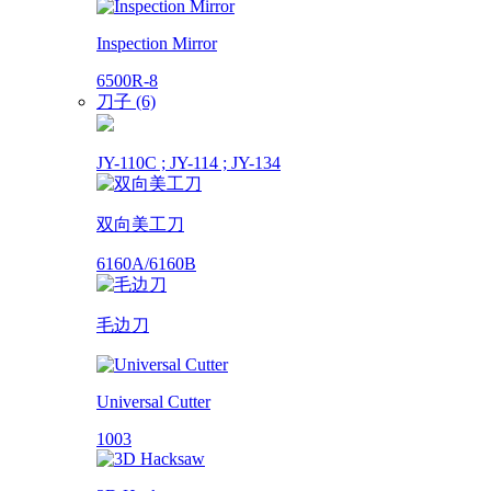
Inspection Mirror
6500R-8
刀子 (6)
JY-110C ; JY-114 ; JY-134
双向美工刀
6160A/6160B
毛边刀
Universal Cutter
1003