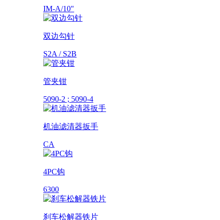
IM-A/10"
双边勾针
S2A / S2B
管夹钳
5090-2 ; 5090-4
机油滤清器扳手
CA
4PC钩
6300
刹车松解器铁片