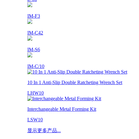
IM-F3
IM-C42
IM-S6
IM-C/10
10 In 1 Anti-Slip Double Ratcheting Wrench Set
LHW10
Interchangeable Metal Forming Kit
LSW10
显示更多产品...