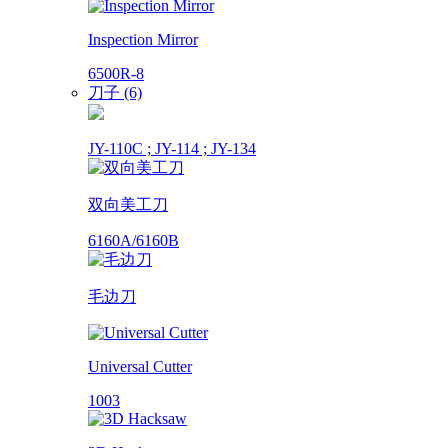
Inspection Mirror
6500R-8
刀子 (6)
JY-110C ; JY-114 ; JY-134
双向美工刀
6160A/6160B
毛边刀
Universal Cutter
1003