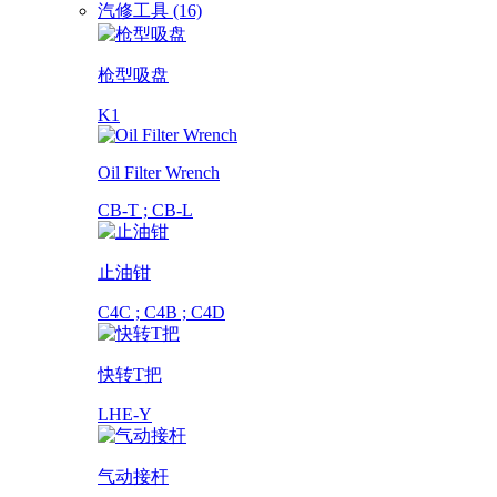
汽修工具 (16)
枪型吸盘
K1
Oil Filter Wrench
CB-T ; CB-L
止油钳
C4C ; C4B ; C4D
快转T把
LHE-Y
气动接杆