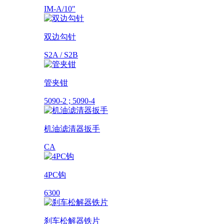
IM-A/10"
双边勾针
S2A / S2B
管夹钳
5090-2 ; 5090-4
机油滤清器扳手
CA
4PC钩
6300
刹车松解器铁片