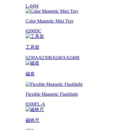
L-04W
Color Magnetic Mini Tray
6200DC
工具架
6230A/6230B/6240A/6240B
磁盘
Flexible Magnetic Flashlight
6500FL-A
磁铁尺