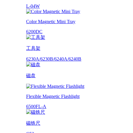
L-04W
Color Magnetic Mini Tray
6200DC
工具架
6230A/6230B/6240A/6240B
磁盘
Flexible Magnetic Flashlight
6500FL-A
磁铁尺