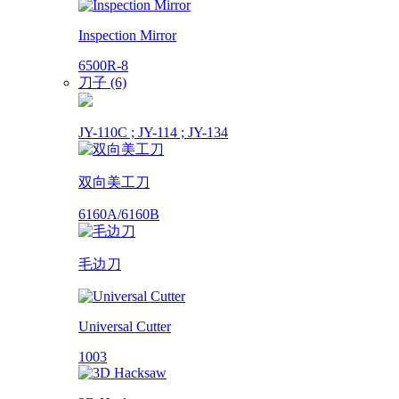
Inspection Mirror
6500R-8
刀子 (6)
JY-110C ; JY-114 ; JY-134
双向美工刀
6160A/6160B
毛边刀
Universal Cutter
1003