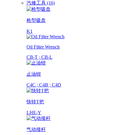
汽修工具 (16)
枪型吸盘
K1
Oil Filter Wrench
CB-T ; CB-L
止油钳
C4C ; C4B ; C4D
快转T把
LHE-Y
气动接杆