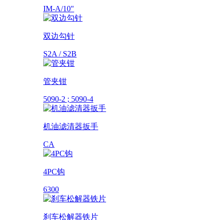
IM-A/10"
双边勾针
S2A / S2B
管夹钳
5090-2 ; 5090-4
机油滤清器扳手
CA
4PC钩
6300
刹车松解器铁片