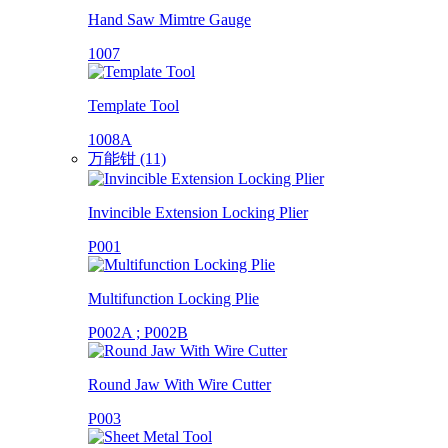
Hand Saw Mimtre Gauge
1007
Template Tool
1008A
万能钳 (11)
Invincible Extension Locking Plier
P001
Multifunction Locking Plie
P002A ; P002B
Round Jaw With Wire Cutter
P003