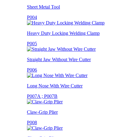
Sheet Metal Tool
P004
Heavy Duty Locking Welding Clamp
P005
Straight Jaw Without Wire Cutter
P006
Long Nose With Wire Cutter
P007A ; P007B
Claw-Grip Plier
P008