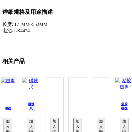
详细规格及用途描述
长度: 171MM~552MM
电池: LR44*4
相关产品
磁铁
塑胶
磁盘
尺
磁盘
加
加
加
加
加
加
入
入
入
入
入
入
询
询
询
询
询
询