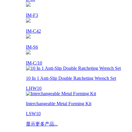
IM-F3
IM-C42
IM-S6
IM-C/10
10 In 1 Anti-Slip Double Ratcheting Wrench Set
LHW10
Interchangeable Metal Forming Kit
LSW10
显示更多产品...