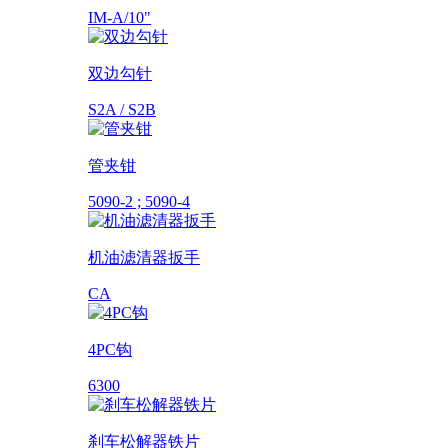
IM-A/10"
双边勾针
S2A / S2B
管夹钳
5090-2 ; 5090-4
机油滤清器扳手
CA
4PC钩
6300
刹车松解器铁片