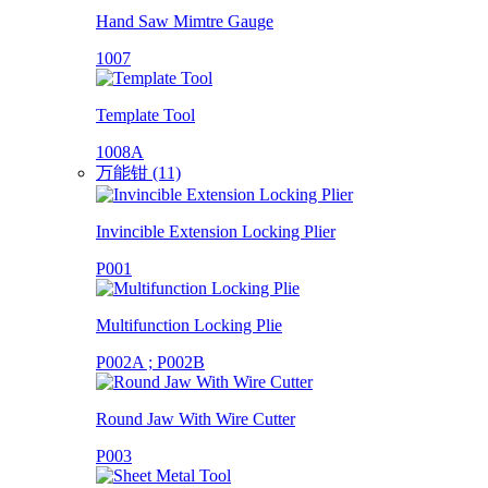
Hand Saw Mimtre Gauge
1007
Template Tool
1008A
万能钳 (11)
Invincible Extension Locking Plier
P001
Multifunction Locking Plie
P002A ; P002B
Round Jaw With Wire Cutter
P003