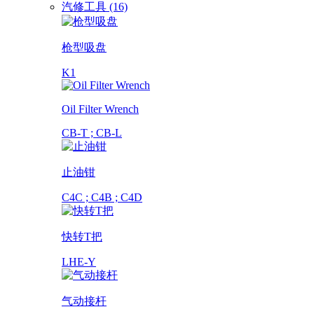
汽修工具 (16)
枪型吸盘
K1
Oil Filter Wrench
CB-T ; CB-L
止油钳
C4C ; C4B ; C4D
快转T把
LHE-Y
气动接杆