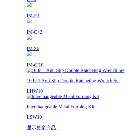
IM-F3
IM-C42
IM-S6
IM-C/10
10 In 1 Anti-Slip Double Ratcheting Wrench Set
LHW10
Interchangeable Metal Forming Kit
LSW10
显示更多产品...