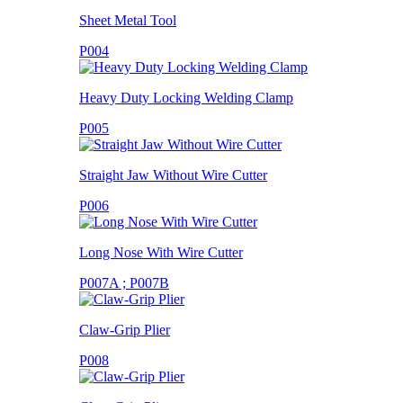
Sheet Metal Tool
P004
Heavy Duty Locking Welding Clamp
P005
Straight Jaw Without Wire Cutter
P006
Long Nose With Wire Cutter
P007A ; P007B
Claw-Grip Plier
P008