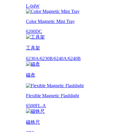
L-04W
Color Magnetic Mini Tray
6200DC
工具架
6230A/6230B/6240A/6240B
磁盘
Flexible Magnetic Flashlight
6500FL-A
磁铁尺