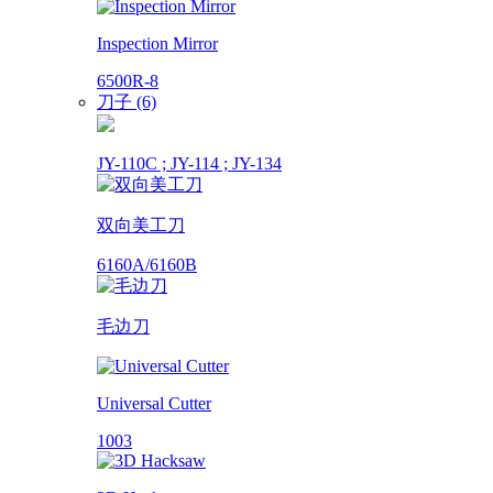
Inspection Mirror
6500R-8
刀子 (6)
JY-110C ; JY-114 ; JY-134
双向美工刀
6160A/6160B
毛边刀
Universal Cutter
1003