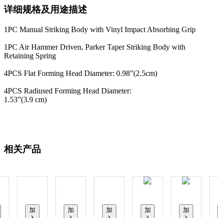
详细规格及用途描述
1PC Manual Striking Body with Vinyl Impact Absorbing Grip
1PC Air Hammer Driven, Parker Taper Striking Body with
Retaining Spring
4PCS Flat Forming Head Diameter: 0.98”(2.5cm)
4PCS Radiused Forming Head Diameter:
1.53”(3.9 cm)
相关产品
加
加
加
加
加