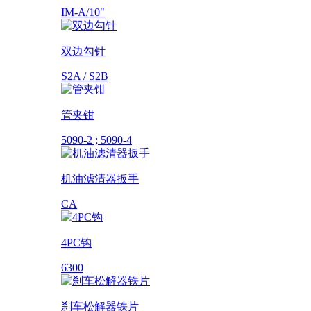
IM-A/10"
双边勾针
S2A / S2B
管夹钳
5090-2 ; 5090-4
机油滤清器扳手
CA
4PC钩
6300
刹车松解器铁片