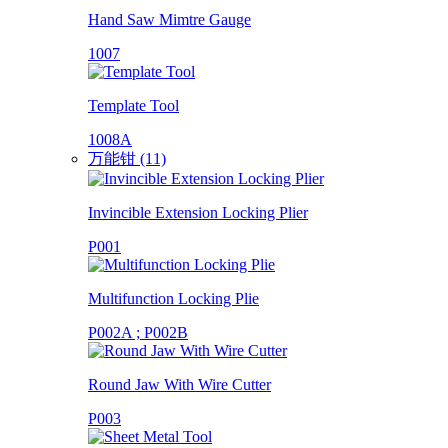
Hand Saw Mimtre Gauge
1007
Template Tool
1008A
万能钳 (11)
Invincible Extension Locking Plier
P001
Multifunction Locking Plie
P002A ; P002B
Round Jaw With Wire Cutter
P003