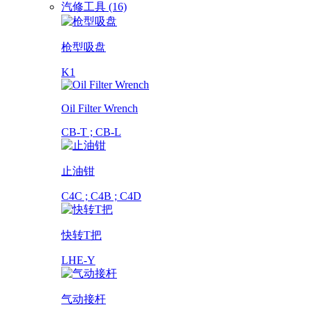
汽修工具 (16)
枪型吸盘
K1
Oil Filter Wrench
CB-T ; CB-L
止油钳
C4C ; C4B ; C4D
快转T把
LHE-Y
气动接杆