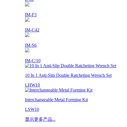
IM-F3
IM-C42
IM-S6
IM-C/10
10 In 1 Anti-Slip Double Ratcheting Wrench Set
LHW10
Interchangeable Metal Forming Kit
LSW10
显示更多产品...