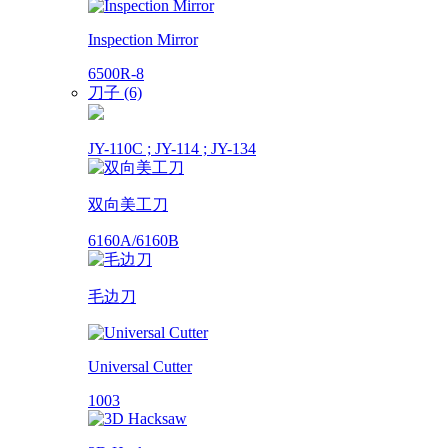
Inspection Mirror
6500R-8
刀子 (6)
JY-110C ; JY-114 ; JY-134
双向美工刀
6160A/6160B
毛边刀
Universal Cutter
1003