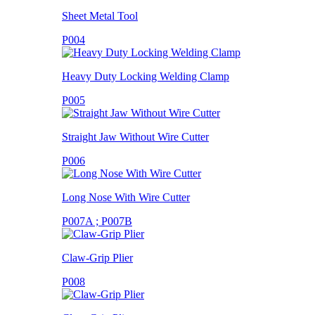
Sheet Metal Tool
P004
Heavy Duty Locking Welding Clamp
P005
Straight Jaw Without Wire Cutter
P006
Long Nose With Wire Cutter
P007A ; P007B
Claw-Grip Plier
P008