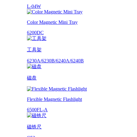
L-04W
Color Magnetic Mini Tray
6200DC
工具架
6230A/6230B/6240A/6240B
磁盘
Flexible Magnetic Flashlight
6500FL-A
磁铁尺