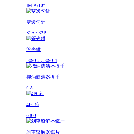
IM-A/10"
雙邊勾針
S2A / S2B
管夾鉗
5090-2 ; 5090-4
機油濾清器扳手
CA
4PC鉤
6300
剎車鬆解器鐵片