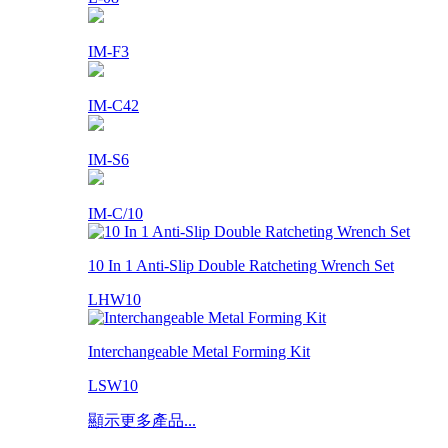
IM-F3
IM-C42
IM-S6
IM-C/10
10 In 1 Anti-Slip Double Ratcheting Wrench Set
LHW10
Interchangeable Metal Forming Kit
LSW10
顯示更多產品...