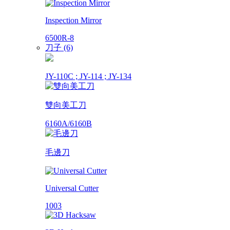
Inspection Mirror
6500R-8
刀子 (6)
JY-110C ; JY-114 ; JY-134
雙向美工刀
6160A/6160B
毛邊刀
Universal Cutter
1003