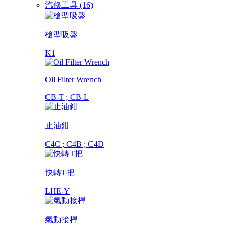
汽修工具 (16)
槍型吸盤
K1
Oil Filter Wrench
CB-T ; CB-L
止油鉗
C4C ; C4B ; C4D
快轉T把
LHE-Y
氣動接桿