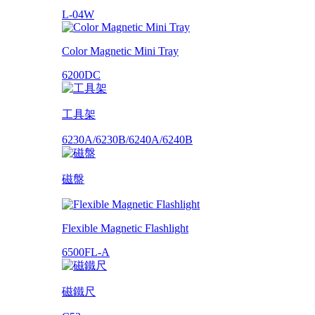
L-04W
Color Magnetic Mini Tray
6200DC
工具架
6230A/6230B/6240A/6240B
磁盤
Flexible Magnetic Flashlight
6500FL-A
磁鐵尺