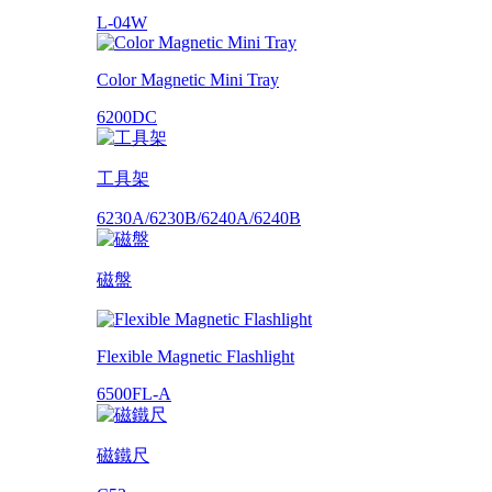
L-04W
Color Magnetic Mini Tray
6200DC
工具架
6230A/6230B/6240A/6240B
磁盤
Flexible Magnetic Flashlight
6500FL-A
磁鐵尺