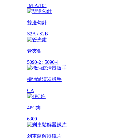
IM-A/10"
雙邊勾針
S2A / S2B
管夾鉗
5090-2 ; 5090-4
機油濾清器扳手
CA
4PC鉤
6300
剎車鬆解器鐵片