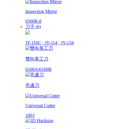
Inspection Mirror
6500R-8
刀子 (6)
JY-110C ; JY-114 ; JY-134
雙向美工刀
6160A/6160B
毛邊刀
Universal Cutter
1003