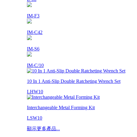
IM-F3
IM-C42
IM-S6
IM-C/10
10 In 1 Anti-Slip Double Ratcheting Wrench Set
LHW10
Interchangeable Metal Forming Kit
LSW10
顯示更多產品...