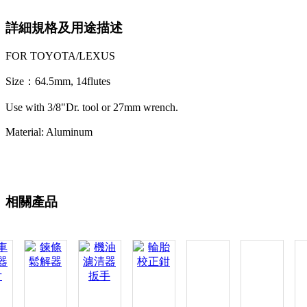
詳細規格及用途描述
FOR TOYOTA/LEXUS
Size：64.5mm, 14flutes
Use with 3/8"Dr. tool or 27mm wrench.
Material: Aluminum
相關產品