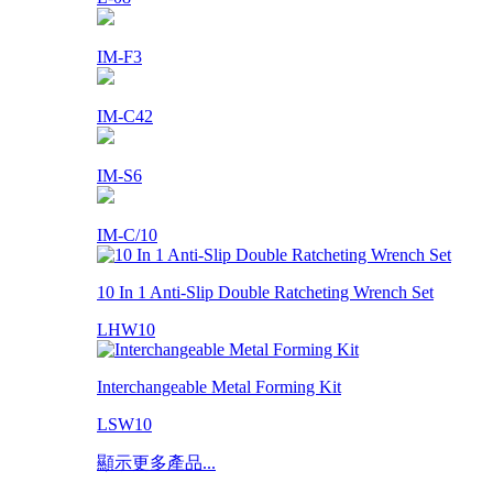
IM-F3
IM-C42
IM-S6
IM-C/10
10 In 1 Anti-Slip Double Ratcheting Wrench Set
LHW10
Interchangeable Metal Forming Kit
LSW10
顯示更多產品...