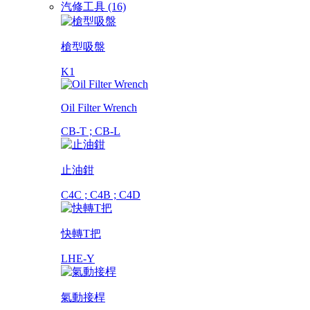
汽修工具 (16)
槍型吸盤
K1
Oil Filter Wrench
CB-T ; CB-L
止油鉗
C4C ; C4B ; C4D
快轉T把
LHE-Y
氣動接桿