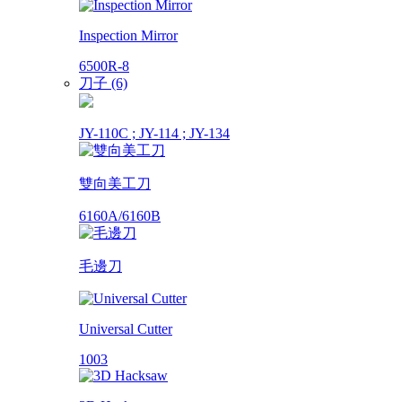
Inspection Mirror
6500R-8
刀子 (6)
JY-110C ; JY-114 ; JY-134
雙向美工刀
6160A/6160B
毛邊刀
Universal Cutter
1003