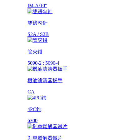
IM-A/10"
雙邊勾針
S2A / S2B
管夾鉗
5090-2 ; 5090-4
機油濾清器扳手
CA
4PC鉤
6300
剎車鬆解器鐵片