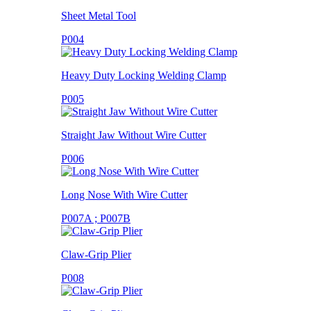
Sheet Metal Tool
P004
Heavy Duty Locking Welding Clamp
P005
Straight Jaw Without Wire Cutter
P006
Long Nose With Wire Cutter
P007A ; P007B
Claw-Grip Plier
P008