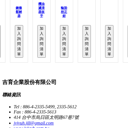
機油
鍊條
濾清
輪胎
鬆解
器扳
校正
器
手
鉗
加
加
加
加
加
入
入
入
入
入
詢
詢
詢
詢
詢
問
問
問
問
問
清
清
清
清
清
單
單
單
單
單
吉育企業股份有限公司
聯絡資訊
Tel : 886-4-2335-5499, 2335-5612
Fax : 886-4-2335-5613
414 台中市烏日區太明路67巷7號
jyiyuh.jill@gmail.com