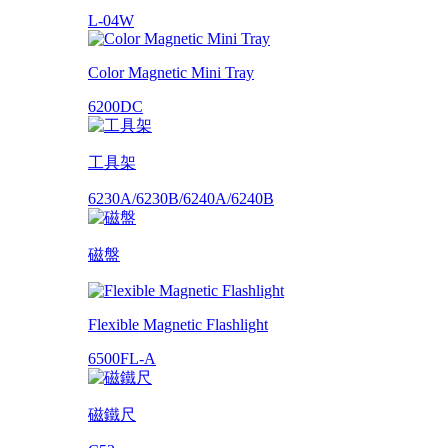
L-04W
Color Magnetic Mini Tray
6200DC
工具架
6230A/6230B/6240A/6240B
磁盤
Flexible Magnetic Flashlight
6500FL-A
磁鐵尺