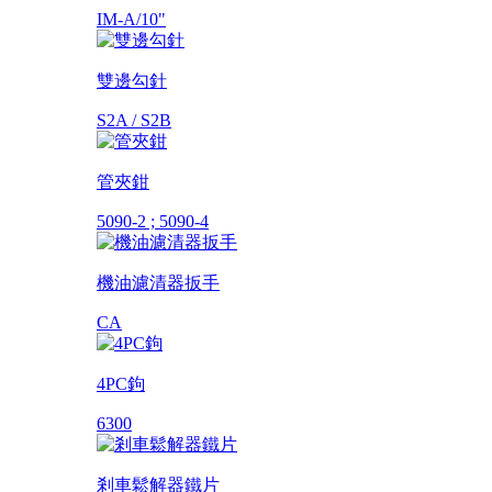
IM-A/10"
雙邊勾針
S2A / S2B
管夾鉗
5090-2 ; 5090-4
機油濾清器扳手
CA
4PC鉤
6300
剎車鬆解器鐵片