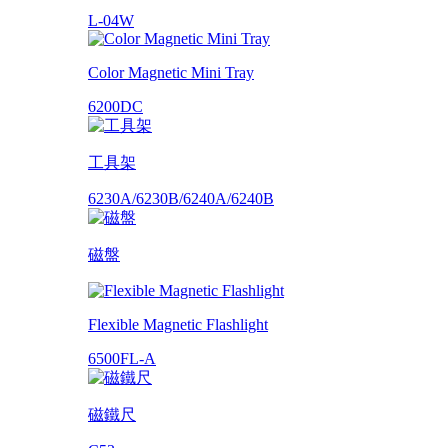
L-04W
Color Magnetic Mini Tray
6200DC
工具架
6230A/6230B/6240A/6240B
磁盤
Flexible Magnetic Flashlight
6500FL-A
磁鐵尺