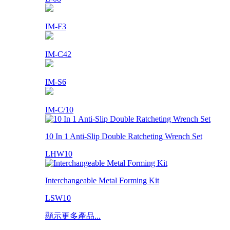
IM-F3
IM-C42
IM-S6
IM-C/10
10 In 1 Anti-Slip Double Ratcheting Wrench Set
LHW10
Interchangeable Metal Forming Kit
LSW10
顯示更多產品...