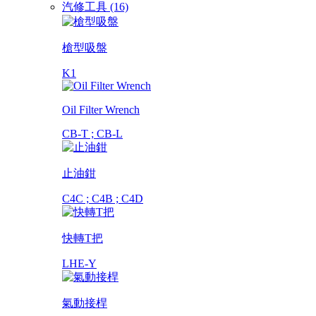
汽修工具 (16)
槍型吸盤
K1
Oil Filter Wrench
CB-T ; CB-L
止油鉗
C4C ; C4B ; C4D
快轉T把
LHE-Y
氣動接桿