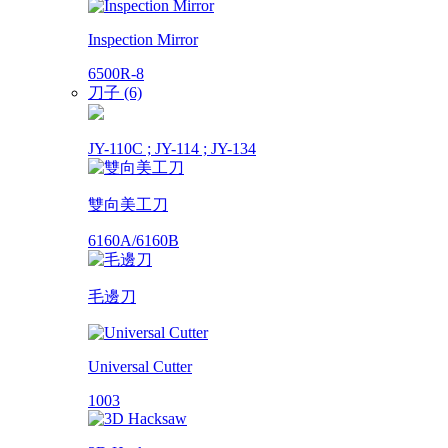
Inspection Mirror
6500R-8
刀子 (6)
JY-110C ; JY-114 ; JY-134
雙向美工刀
6160A/6160B
毛邊刀
Universal Cutter
1003