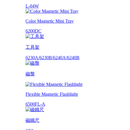
L-04W
Color Magnetic Mini Tray
6200DC
工具架
6230A/6230B/6240A/6240B
磁盤
Flexible Magnetic Flashlight
6500FL-A
磁鐵尺