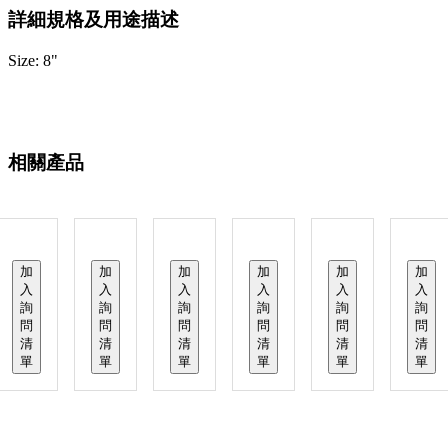
詳細規格及用途描述
Size: 8"
相關產品
加
加
加
加
加
加
入
入
入
入
入
入
詢
詢
詢
詢
詢
詢
問
問
問
問
問
問
清
清
清
清
清
清
單
單
單
單
單
單