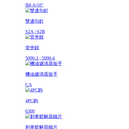
IM-A/10"
雙邊勾針
S2A / S2B
管夾鉗
5090-2 ; 5090-4
機油濾清器扳手
CA
4PC鉤
6300
剎車鬆解器鐵片