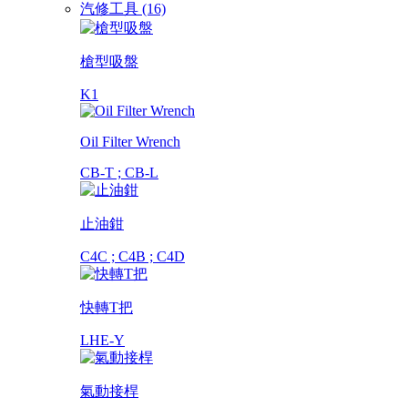
汽修工具 (16)
槍型吸盤
K1
Oil Filter Wrench
CB-T ; CB-L
止油鉗
C4C ; C4B ; C4D
快轉T把
LHE-Y
氣動接桿