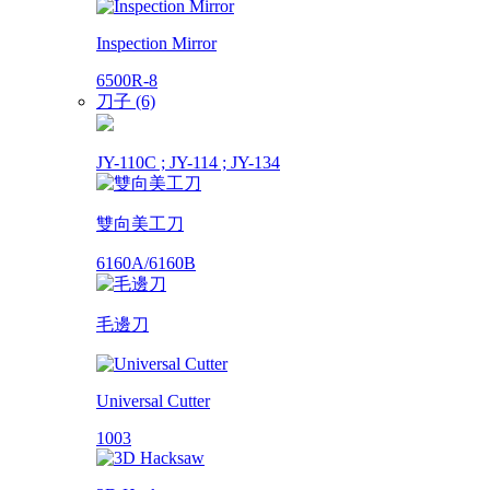
Inspection Mirror
6500R-8
刀子 (6)
JY-110C ; JY-114 ; JY-134
雙向美工刀
6160A/6160B
毛邊刀
Universal Cutter
1003