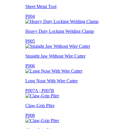
Sheet Metal Tool
P004
Heavy Duty Locking Welding Clamp
P005
Straight Jaw Without Wire Cutter
P006
Long Nose With Wire Cutter
P007A ; P007B
Claw-Grip Plier
P008