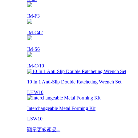
IM-F3
IM-C42
IM-S6
IM-C/10
10 In 1 Anti-Slip Double Ratcheting Wrench Set
LHW10
Interchangeable Metal Forming Kit
LSW10
顯示更多產品...