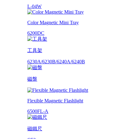
L-04W
Color Magnetic Mini Tray
6200DC
工具架
6230A/6230B/6240A/6240B
磁盤
Flexible Magnetic Flashlight
6500FL-A
磁鐵尺