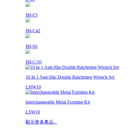
IM-F3
IM-C42
IM-S6
IM-C/10
10 In 1 Anti-Slip Double Ratcheting Wrench Set
LHW10
Interchangeable Metal Forming Kit
LSW10
顯示更多產品...