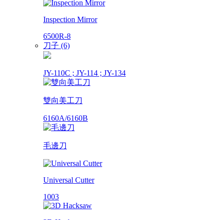
Inspection Mirror
6500R-8
刀子 (6)
JY-110C ; JY-114 ; JY-134
雙向美工刀
6160A/6160B
毛邊刀
Universal Cutter
1003