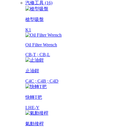
汽修工具 (16)
槍型吸盤
K1
Oil Filter Wrench
CB-T ; CB-L
止油鉗
C4C ; C4B ; C4D
快轉T把
LHE-Y
氣動接桿