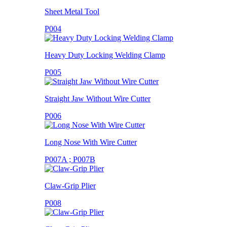
Sheet Metal Tool
P004
Heavy Duty Locking Welding Clamp
P005
Straight Jaw Without Wire Cutter
P006
Long Nose With Wire Cutter
P007A ; P007B
Claw-Grip Plier
P008