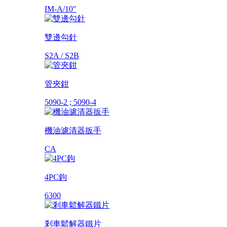
IM-A/10"
雙邊勾針
S2A / S2B
管夾鉗
5090-2 ; 5090-4
機油濾清器扳手
CA
4PC鉤
6300
剎車鬆解器鐵片