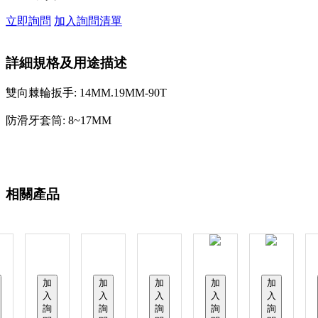
立即詢問
加入詢問清單
詳細規格及用途描述
雙向棘輪扳手: 14MM.19MM-90T
防滑牙套筒: 8~17MM
相關產品
加
加
加
加
加
入
入
入
入
入
詢
詢
詢
詢
詢