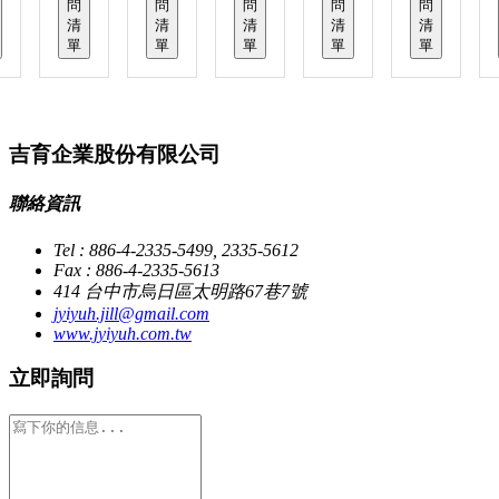
問
問
問
問
問
清
清
清
清
清
單
單
單
單
單
吉育企業股份有限公司
聯絡資訊
Tel : 886-4-2335-5499, 2335-5612
Fax : 886-4-2335-5613
414 台中市烏日區太明路67巷7號
jyiyuh.jill@gmail.com
www.jyiyuh.com.tw
立即詢問