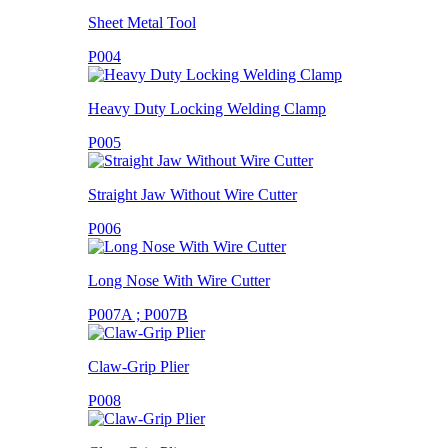
Sheet Metal Tool
P004
Heavy Duty Locking Welding Clamp
P005
Straight Jaw Without Wire Cutter
P006
Long Nose With Wire Cutter
P007A ; P007B
Claw-Grip Plier
P008