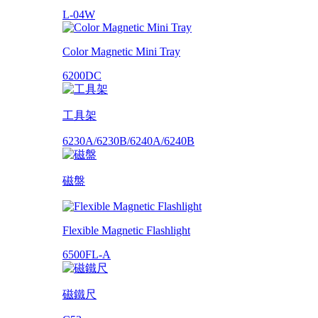
L-04W
Color Magnetic Mini Tray
6200DC
工具架
6230A/6230B/6240A/6240B
磁盤
Flexible Magnetic Flashlight
6500FL-A
磁鐵尺