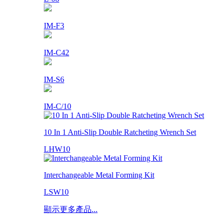
IM-F3
IM-C42
IM-S6
IM-C/10
10 In 1 Anti-Slip Double Ratcheting Wrench Set
LHW10
Interchangeable Metal Forming Kit
LSW10
顯示更多產品...