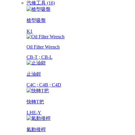
汽修工具 (16)
槍型吸盤
K1
Oil Filter Wrench
CB-T ; CB-L
止油鉗
C4C ; C4B ; C4D
快轉T把
LHE-Y
氣動接桿