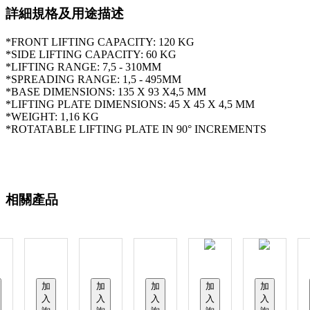
詳細規格及用途描述
*FRONT LIFTING CAPACITY: 120 KG
*SIDE LIFTING CAPACITY: 60 KG
*LIFTING RANGE: 7,5 - 310MM
*SPREADING RANGE: 1,5 - 495MM
*BASE DIMENSIONS: 135 X 93 X4,5 MM
*LIFTING PLATE DIMENSIONS: 45 X 45 X 4,5 MM
*WEIGHT: 1,16 KG
*ROTATABLE LIFTING PLATE IN 90° INCREMENTS
相關產品
加
加
加
加
加
入
入
入
入
入