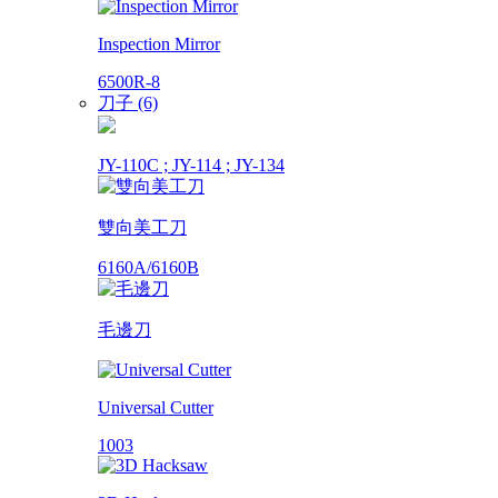
Inspection Mirror
6500R-8
刀子 (6)
JY-110C ; JY-114 ; JY-134
雙向美工刀
6160A/6160B
毛邊刀
Universal Cutter
1003