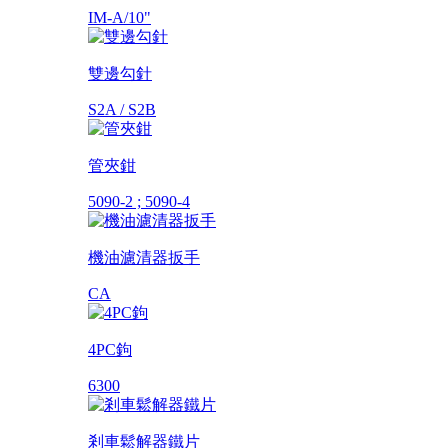
IM-A/10"
雙邊勾針
S2A / S2B
管夾鉗
5090-2 ; 5090-4
機油濾清器扳手
CA
4PC鉤
6300
剎車鬆解器鐵片