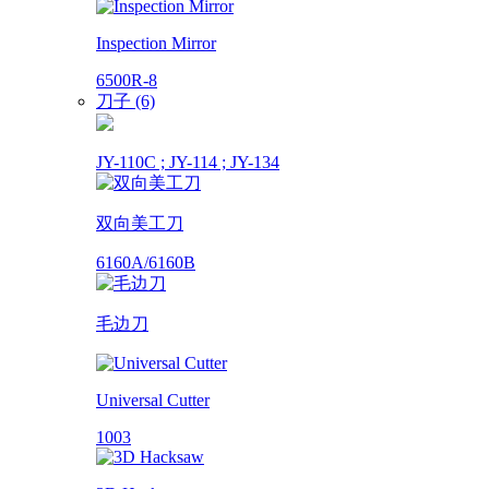
Inspection Mirror
6500R-8
刀子 (6)
JY-110C ; JY-114 ; JY-134
双向美工刀
6160A/6160B
毛边刀
Universal Cutter
1003