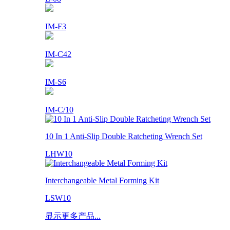
IM-F3
IM-C42
IM-S6
IM-C/10
10 In 1 Anti-Slip Double Ratcheting Wrench Set
LHW10
Interchangeable Metal Forming Kit
LSW10
显示更多产品...