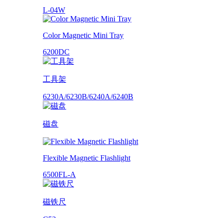
L-04W
Color Magnetic Mini Tray
6200DC
工具架
6230A/6230B/6240A/6240B
磁盘
Flexible Magnetic Flashlight
6500FL-A
磁铁尺