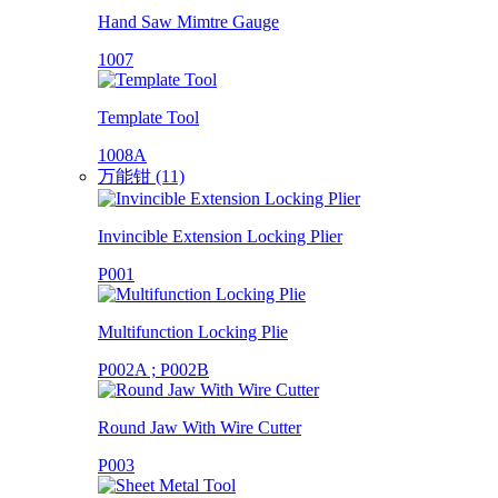
Hand Saw Mimtre Gauge
1007
Template Tool
1008A
万能钳 (11)
Invincible Extension Locking Plier
P001
Multifunction Locking Plie
P002A ; P002B
Round Jaw With Wire Cutter
P003