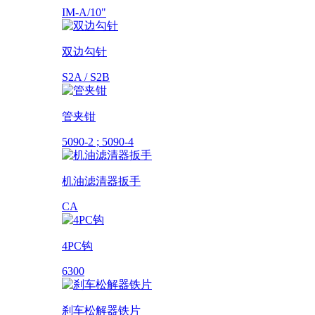
IM-A/10"
双边勾针
S2A / S2B
管夹钳
5090-2 ; 5090-4
机油滤清器扳手
CA
4PC钩
6300
刹车松解器铁片