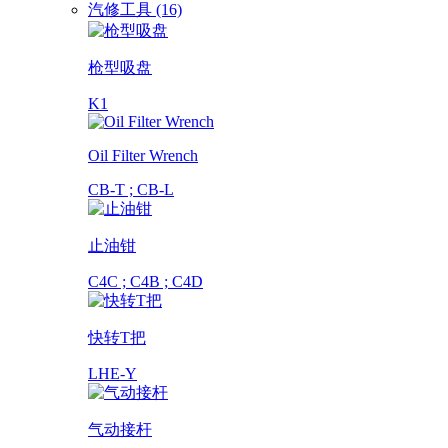
汽修工具 (16)
枪型吸盘
K1
Oil Filter Wrench
CB-T ; CB-L
止油钳
C4C ; C4B ; C4D
快转T把
LHE-Y
气动接杆