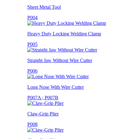
Sheet Metal Tool
P004
Heavy Duty Locking Welding Clamp
P005
Straight Jaw Without Wire Cutter
P006
Long Nose With Wire Cutter
P007A ; P007B
Claw-Grip Plier
P008