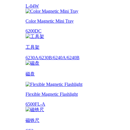
L-04W
Color Magnetic Mini Tray
6200DC
工具架
6230A/6230B/6240A/6240B
磁盘
Flexible Magnetic Flashlight
6500FL-A
磁铁尺