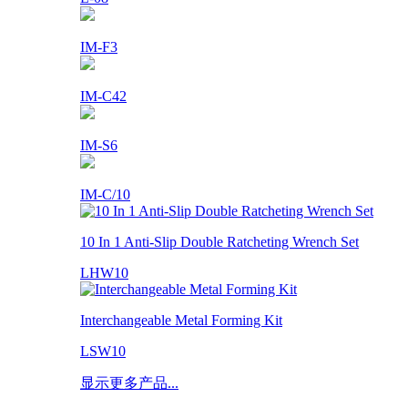
IM-F3
IM-C42
IM-S6
IM-C/10
10 In 1 Anti-Slip Double Ratcheting Wrench Set
LHW10
Interchangeable Metal Forming Kit
LSW10
显示更多产品...