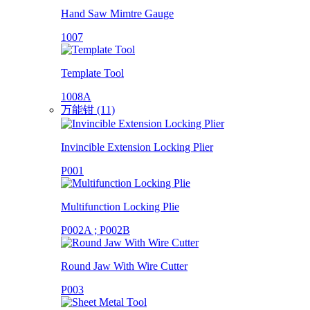
Hand Saw Mimtre Gauge
1007
Template Tool
1008A
万能钳 (11)
Invincible Extension Locking Plier
P001
Multifunction Locking Plie
P002A ; P002B
Round Jaw With Wire Cutter
P003