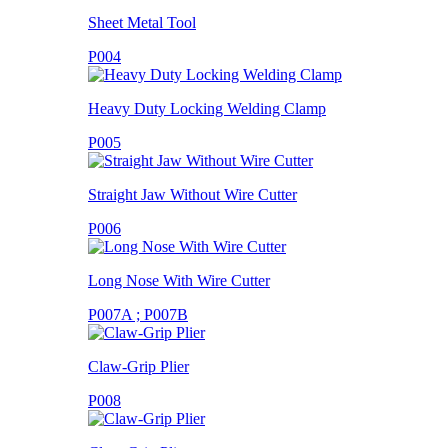
Sheet Metal Tool
P004
Heavy Duty Locking Welding Clamp
P005
Straight Jaw Without Wire Cutter
P006
Long Nose With Wire Cutter
P007A ; P007B
Claw-Grip Plier
P008