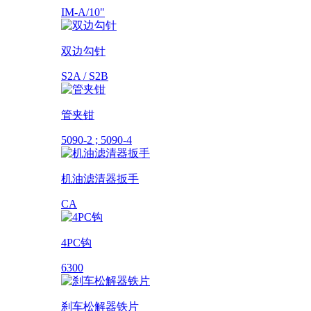
IM-A/10"
双边勾针
S2A / S2B
管夹钳
5090-2 ; 5090-4
机油滤清器扳手
CA
4PC钩
6300
刹车松解器铁片