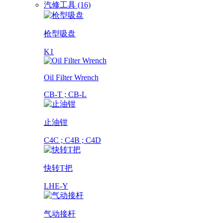
汽修工具 (16)
枪型吸盘
K1
Oil Filter Wrench
CB-T ; CB-L
止油钳
C4C ; C4B ; C4D
快转T把
LHE-Y
气动接杆