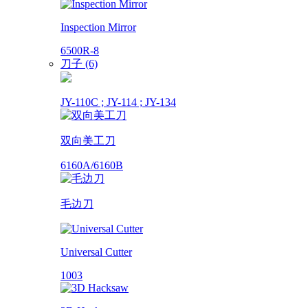
Inspection Mirror
6500R-8
刀子 (6)
JY-110C ; JY-114 ; JY-134
双向美工刀
6160A/6160B
毛边刀
Universal Cutter
1003