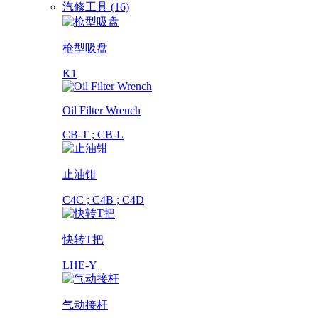
汽修工具 (16)
枪型吸盘
K1
Oil Filter Wrench
CB-T ; CB-L
止油钳
C4C ; C4B ; C4D
快转T把
LHE-Y
气动接杆