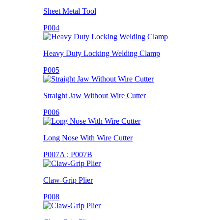
Sheet Metal Tool
P004
Heavy Duty Locking Welding Clamp
P005
Straight Jaw Without Wire Cutter
P006
Long Nose With Wire Cutter
P007A ; P007B
Claw-Grip Plier
P008