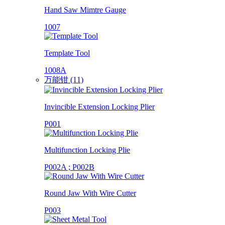
Hand Saw Mimtre Gauge
1007
Template Tool
1008A
万能钳 (11)
Invincible Extension Locking Plier
P001
Multifunction Locking Plie
P002A ; P002B
Round Jaw With Wire Cutter
P003