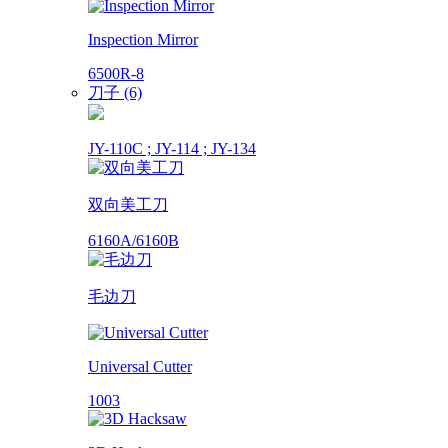
Inspection Mirror
6500R-8
刀子 (6)
JY-110C ; JY-114 ; JY-134
双向美工刀
6160A/6160B
毛边刀
Universal Cutter
1003