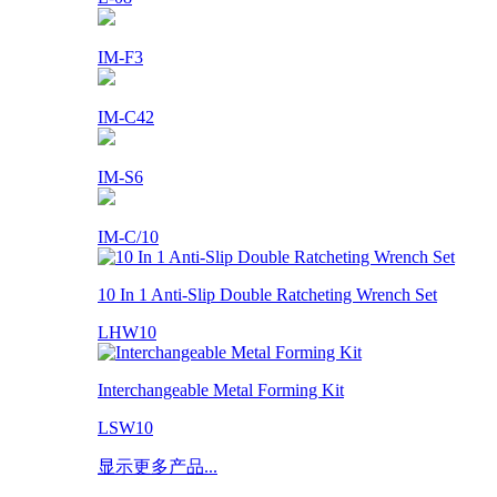
IM-F3
IM-C42
IM-S6
IM-C/10
10 In 1 Anti-Slip Double Ratcheting Wrench Set
LHW10
Interchangeable Metal Forming Kit
LSW10
显示更多产品...