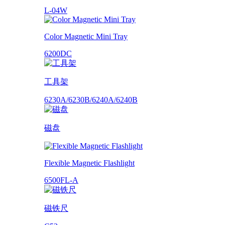
L-04W
Color Magnetic Mini Tray
6200DC
工具架
6230A/6230B/6240A/6240B
磁盘
Flexible Magnetic Flashlight
6500FL-A
磁铁尺