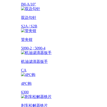
IM-A/10"
双边勾针
S2A / S2B
管夹钳
5090-2 ; 5090-4
机油滤清器扳手
CA
4PC钩
6300
刹车松解器铁片