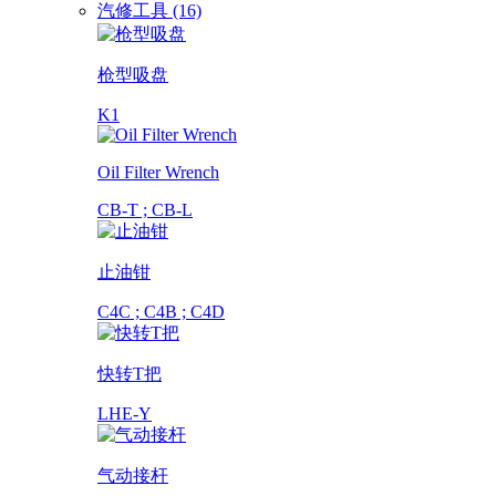
汽修工具 (16)
枪型吸盘
K1
Oil Filter Wrench
CB-T ; CB-L
止油钳
C4C ; C4B ; C4D
快转T把
LHE-Y
气动接杆