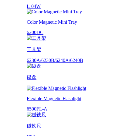
L-04W
Color Magnetic Mini Tray
6200DC
工具架
6230A/6230B/6240A/6240B
磁盘
Flexible Magnetic Flashlight
6500FL-A
磁铁尺