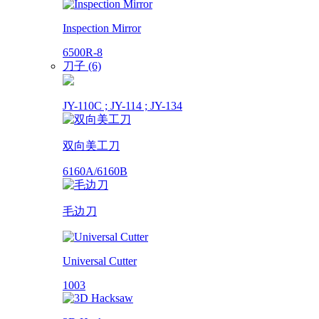
Inspection Mirror
6500R-8
刀子 (6)
JY-110C ; JY-114 ; JY-134
双向美工刀
6160A/6160B
毛边刀
Universal Cutter
1003