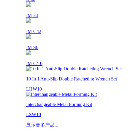
IM-F3
IM-C42
IM-S6
IM-C/10
10 In 1 Anti-Slip Double Ratcheting Wrench Set
LHW10
Interchangeable Metal Forming Kit
LSW10
显示更多产品...