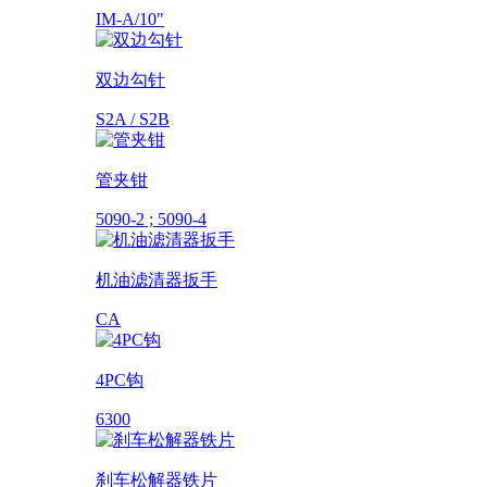
IM-A/10"
双边勾针
S2A / S2B
管夹钳
5090-2 ; 5090-4
机油滤清器扳手
CA
4PC钩
6300
刹车松解器铁片