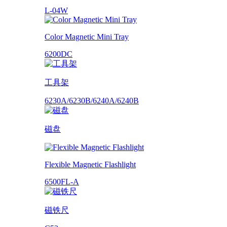
L-04W
Color Magnetic Mini Tray
6200DC
工具架
6230A/6230B/6240A/6240B
磁盘
Flexible Magnetic Flashlight
6500FL-A
磁铁尺