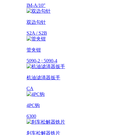
IM-A/10"
双边勾针
S2A / S2B
管夹钳
5090-2 ; 5090-4
机油滤清器扳手
CA
4PC钩
6300
刹车松解器铁片