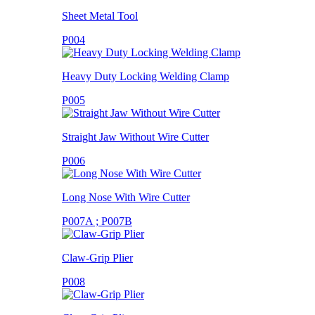
Sheet Metal Tool
P004
Heavy Duty Locking Welding Clamp
P005
Straight Jaw Without Wire Cutter
P006
Long Nose With Wire Cutter
P007A ; P007B
Claw-Grip Plier
P008