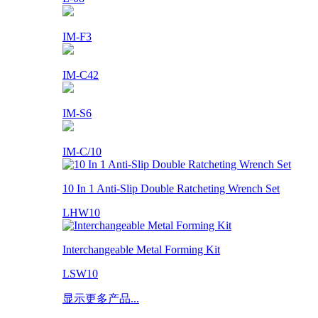
IM-F3
IM-C42
IM-S6
IM-C/10
10 In 1 Anti-Slip Double Ratcheting Wrench Set
LHW10
Interchangeable Metal Forming Kit
LSW10
显示更多产品...