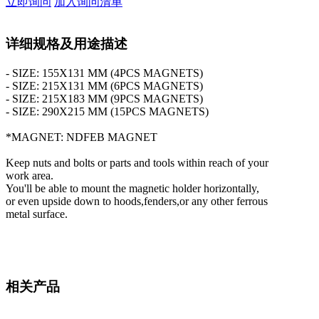
立即询问
加入询问清单
详细规格及用途描述
- SIZE: 155X131 MM (4PCS MAGNETS)
- SIZE: 215X131 MM (6PCS MAGNETS)
- SIZE: 215X183 MM (9PCS MAGNETS)
- SIZE: 290X215 MM (15PCS MAGNETS)
*MAGNET: NDFEB MAGNET
Keep nuts and bolts or parts and tools within reach of your
work area.
You'll be able to mount the magnetic holder horizontally,
or even upside down to hoods,fenders,or any other ferrous
metal surface.
相关产品