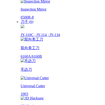
Inspection Mirror
6500R-8
刀子 (6)
JY-110C ; JY-114 ; JY-134
双向美工刀
6160A/6160B
毛边刀
Universal Cutter
1003