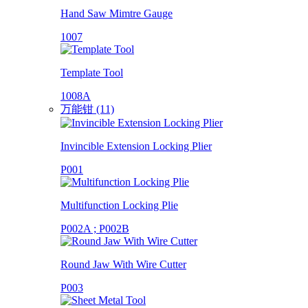
Hand Saw Mimtre Gauge
1007
Template Tool
1008A
万能钳 (11)
Invincible Extension Locking Plier
P001
Multifunction Locking Plie
P002A ; P002B
Round Jaw With Wire Cutter
P003