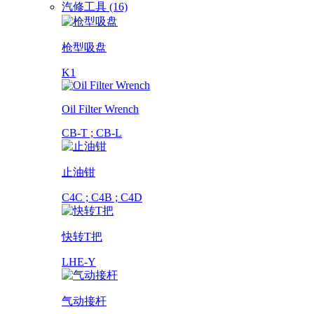
汽修工具 (16)
枪型吸盘
K1
Oil Filter Wrench
CB-T ; CB-L
止油钳
C4C ; C4B ; C4D
快转T把
LHE-Y
气动接杆