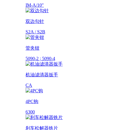
IM-A/10"
双边勾针
S2A / S2B
管夹钳
5090-2 ; 5090-4
机油滤清器扳手
CA
4PC钩
6300
刹车松解器铁片