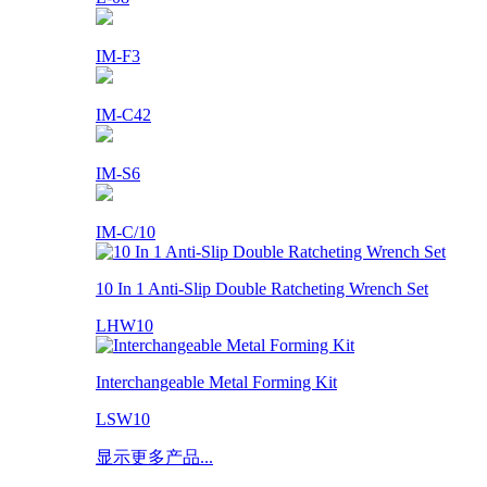
IM-F3
IM-C42
IM-S6
IM-C/10
10 In 1 Anti-Slip Double Ratcheting Wrench Set
LHW10
Interchangeable Metal Forming Kit
LSW10
显示更多产品...