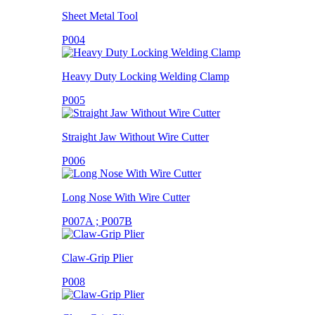
Sheet Metal Tool
P004
Heavy Duty Locking Welding Clamp
P005
Straight Jaw Without Wire Cutter
P006
Long Nose With Wire Cutter
P007A ; P007B
Claw-Grip Plier
P008