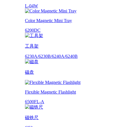
L-04W
Color Magnetic Mini Tray
6200DC
工具架
6230A/6230B/6240A/6240B
磁盘
Flexible Magnetic Flashlight
6500FL-A
磁铁尺