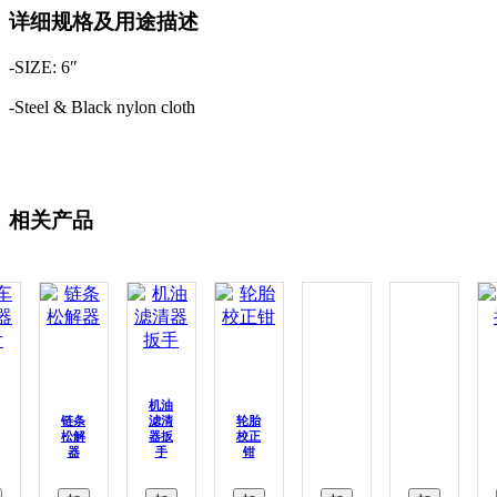
详细规格及用途描述
-SIZE: 6″
-Steel & Black nylon cloth
相关产品
机油
链条
滤清
轮胎
松解
器扳
校正
器
手
钳