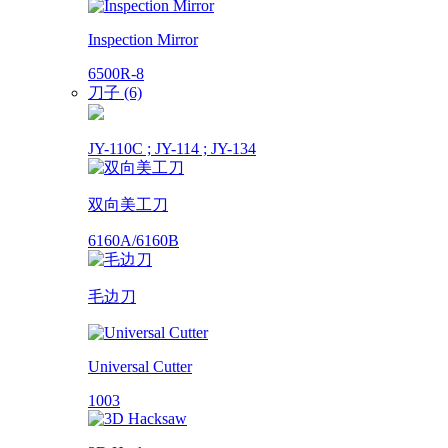
Inspection Mirror
6500R-8
刀子 (6)
JY-110C ; JY-114 ; JY-134
双向美工刀
6160A/6160B
毛边刀
Universal Cutter
1003