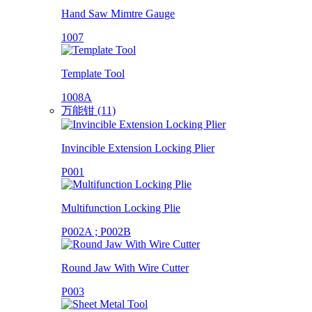
Hand Saw Mimtre Gauge
1007
Template Tool
1008A
万能钳 (11)
Invincible Extension Locking Plier
P001
Multifunction Locking Plie
P002A ; P002B
Round Jaw With Wire Cutter
P003