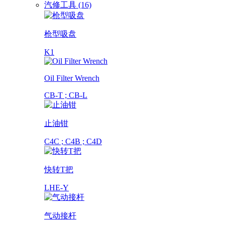
汽修工具 (16)
枪型吸盘
K1
Oil Filter Wrench
CB-T ; CB-L
止油钳
C4C ; C4B ; C4D
快转T把
LHE-Y
气动接杆