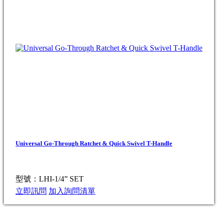
Universal Go-Through Ratchet & Quick Swivel T-Handle
型號：LHI-1/4” SET
立即訊問
加入詢問清單