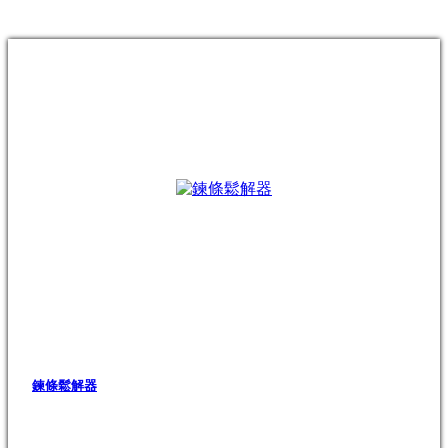
鍊條鬆解器